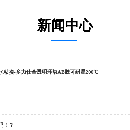
新闻中心
粘接-多力仕全透明环氧AB胶可耐温200℃
吗！？