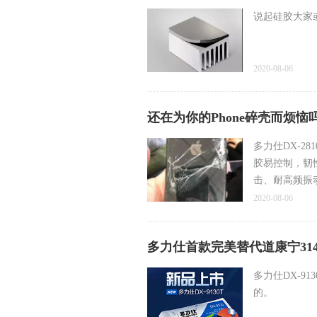
说起硅胶大家
2020-08-06
还在为你的Phone碎壳而烦恼吗
多力仕DX-2
胶易控制，韧
击、耐高频振
2020-08-06
多力仕首款完美替代道康宁31
多力仕DX-
的。