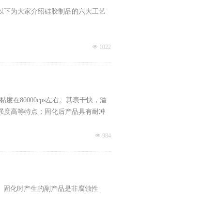
以下为大家介绍硅胶制品的六大工艺
넶
1022
度在80000cps左右。其表干快，溢
强度高等特点；固化后产品具有耐冲
넶
984
。 固化时产生的副产品是非腐蚀性