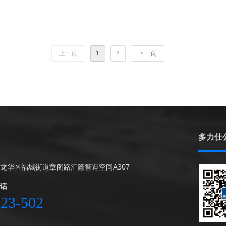
上一页
1
2
下一页
多力仕
龙华区福城街道章阁路汇隆智造空间A307
话
123-502