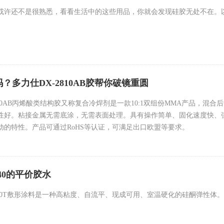
或许还不是很熟悉，看看生活中的这些用品，你就会发现硅胶无处不在。
？多力仕DX-2810AB胶帮你破镜重圆
810AB丙烯酸类结构胶又称复合冷焊剂是一款10:1双组份MMA产品，混合后黏
性好。粘接金属无需底涂，无需表面处理。具有操作简单、固化速度快、
动的特性。产品可通过RoHS等认证，可满足出口欧盟等要求。
40的平价胶水
9130T敷形涂料是一种高粘度、自流平、现成可用、室温硬化的硅酮弹性体