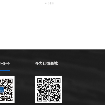
넶
1448
多力仕微商城
公众号